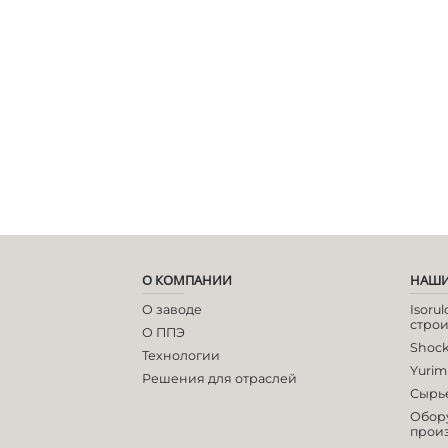
О КОМПАНИИ
НАШИ
О заводе
Isoru
строи
О ППЭ
Shoc
Технологии
Yurim
Решения для отраслей
Сырье
Обор
прои