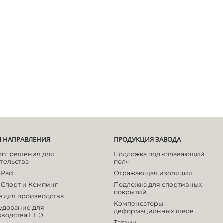
Нажимая на кнопку, я даю согласие на обработку
персональных данных и согласен с политикой
конфиденциальности
 НАПРАВЛЕНИЯ
ПРОДУКЦИЯ ЗАВОДА
Отправить
lon: решения для
Подложка под «плавающий
тельства
пол»
kPad
Отражающая изоляция
 Спорт и Кемпинг
Подложка для спортивных
покрытий
 для производства
Компенсаторы
удование для
деформационных швов
зводства ППЭ
Татами