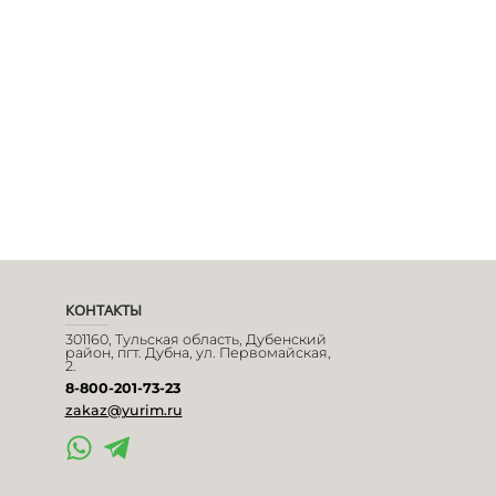
КОНТАКТЫ
301160, Тульская область, Дубенский
район, пгт. Дубна, ул. Первомайская,
2.
8-800-201-73-23
zakaz@yurim.ru