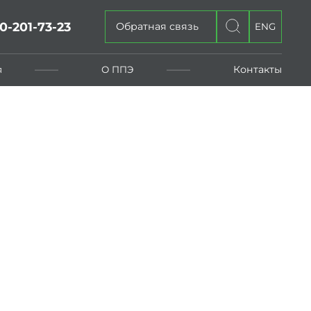
0-201-73-23
Обратная связь
ENG
Контакты
я
О ППЭ