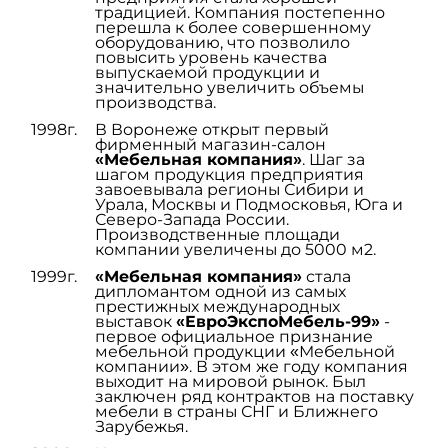
традицией. Компания постепенно
перешла к более совершенному
оборудованию, что позволило
Нажимая на кнопку, я даю согласие на
повысить уровень качества
обработку персональных данных и согласен с
выпускаемой продукции и
политикой конфиденциальности
значительно увеличить объемы
производства.
1998г.
В Воронеже открыт первый
Отправить
фирменный магазин-салон
«Мебельная компания»
. Шаг за
шагом продукция предприятия
завоевывала регионы Сибири и
Урала, Москвы и Подмосковья, Юга и
Северо-Запада России.
Производственные площади
компании увеличены до 5000 м2.
1999г.
«Мебельная компания»
стала
дипломантом одной из самых
престижных международных
выставок
«ЕвроЭкспоМебель-99»
-
первое официальное признание
мебельной продукции «Мебельной
компании». В этом же году компания
выходит на мировой рынок. Был
заключен ряд контрактов на поставку
мебели в страны СНГ и Ближнего
Зарубежья.